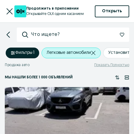
Продолжить в приложении
Открыть
Открывайте OLX одним касанием
Что ищете?
Фильтры
·
1
Легковые автомобили
Установить
Продажа авто
Показать Полностью
МЫ НАШЛИ
БОЛЕЕ
1 000 ОБЪЯВЛЕНИЙ