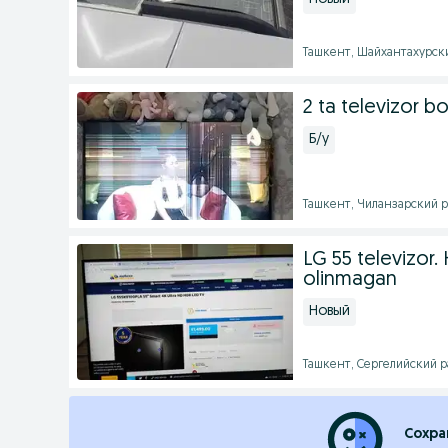
Ташкент, Шайхантахурски
2 ta televizor 
Б/у
Ташкент, Чиланзарский р
LG 55 televizor.
olinmagan
Новый
Ташкент, Сергелийский ра
Сохра