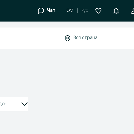
Уведомле
Чат
O'Z
Рус