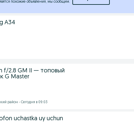
явятся похожие объявления, мы сообщим.
g A34
m f/2.8 GM II — топовый
к G Master
кий район - Сегодня в 09:03
fon uchastka uy uchun