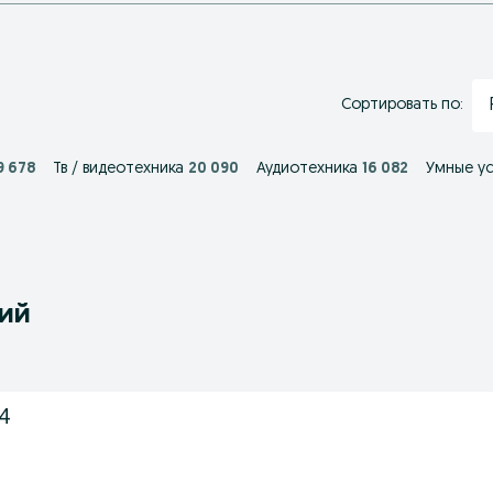
Сортировать по:
9 678
Тв / видеотехника
20 090
Аудиотехника
16 082
Умные у
ний
 4