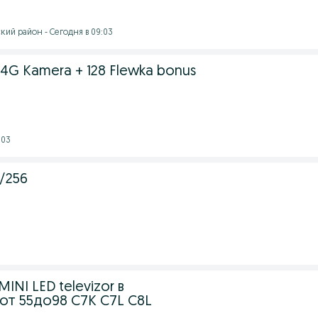
кий район - Сегодня в 09:03
4G Kamera + 128 Flewka bonus
:03
/256
INI LED televizor в
от 55до98 C7K C7L C8L