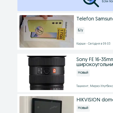
Если по
Telefon Samsun
Б/у
Карши - Сегодня в 09:03
Sony FE 16-35m
широкоугольни
Новый
Ташкент, Мирзо-Улугбекс
HIKVISION domo
Новый