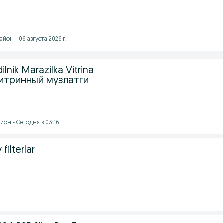
йон - 06 августа 2026 г.
ilnik Marazilka Vitrina
итринный музлатги
он - Сегодня в 03:16
 filterlar