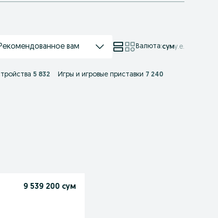
Рекомендованное вам
Валюта
:
сум
у.е.
стройства
5 832
Игры и игровые приставки
7 240
9 539 200 сум