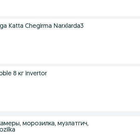
ga Katta Chegirma Narxlarda3
le 8 кг invertor
2
амеры, морозилка, музлатгич,
ozilka