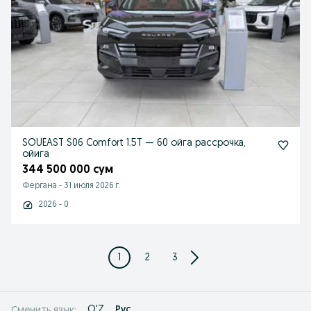
SOUEAST S06 Comfort 1.5T — 60 ойга рассрочка,
ойига
344 500 000 сум
Фергана
-
31 июля 2026 г.
2026 - 0
1
2
3
O'Z
Рус
Сменить язык: