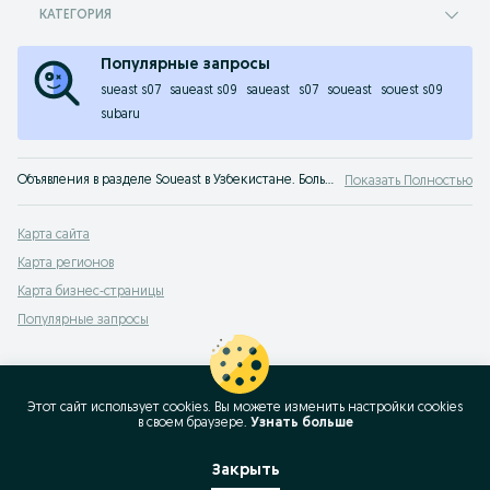
КАТЕГОРИЯ
Популярные запросы
sueast s07
saueast s09
saueast
s07
soueast
souest s09
subaru
Объявления в разделе Soueast в Узбекистане. Большой выбор товаров и услуг по выгодным ценам на OLX! Лучшие предложения ждут тебя на OLX.uz!
Показать Полностью
Карта сайта
Карта регионов
Карта бизнес-страницы
Популярные запросы
Этот сайт использует cookies. Вы можете изменить настройки cookies
в своeм браузере.
Узнать больше
Закрыть