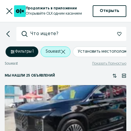
Продолжить в приложении
Открыть
Открывайте OLX одним касанием
Что ищете?
Фильтры
·
1
Soueast
Установить местоположе
Soueast
Показать Полностью
МЫ НАШЛИ 25 ОБЪЯВЛЕНИЙ