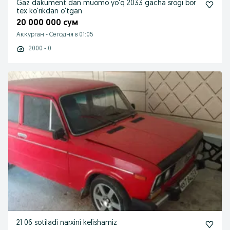
Gaz dakument dan muomo yo'q 2033 gacha srogi bor
tex ko'rikdan o'tgan
20 000 000 сум
Аккурган
-
Сегодня в 01:05
2000 - 0
21 06 sotiladi narxini kelishamiz