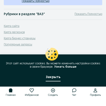
Показать Полностью
Рубрики в разделе "ВАЗ"
Показать Полностью
1111 Ока
,
1117 Kalina универсал
,
1118 Kalina седан
,
1119 Kalina хэтчбэк
,
2101
,
2102
,
Карта сайта
Карта регионов
Карта бизнес-страницы
Популярные запросы
Этот сайт использует cookies. Вы можете изменить настройки cookies
в своeм браузере.
Узнать больше
Закрыть
Главная
Избранное
Создать
Чат
Профиль