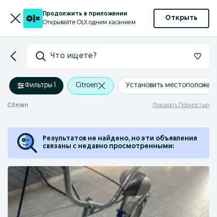
Продолжить в приложении
Открыть
Открывайте OLX одним касанием
Что ищете?
Фильтры
·
1
Citroen
Установить местоположен
Citroen
Показать Полностью
Результатов не найдено, но эти объявления
связаны с недавно просмотренными: