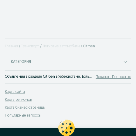
Главная
Транспорт
Легковые автомобили
Citroen
КАТЕГОРИЯ
Объявления в разделе Citroen в Узбекистане. Большой выбор товаров и услуг по выгодным ценам на OLX! Лучшие предложения ждут тебя на OLX.uz!
Показать Полностью
Карта сайта
Карта регионов
Карта бизнес-страницы
Популярные запросы