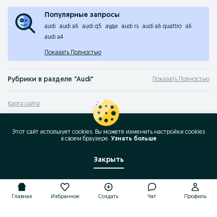
Популярные запросы
audi
audi a6
audi q5
ауди
audi rs
audi a6 quattro
a6
audi a4
Показать Полностью
Рубрики в разделе "Audi"
Показать Полностью
100
,
200
,
80
,
90
,
А2
,
А3
,
А4
,
А5
,
А6
,
A6 Allroad
,
А8
,
Allroad quattro
,
Cabriolet
,
Co
Карта сайта
Карта регионов
Карта бизнес-страницы
Этот сайт использует cookies. Вы можете изменить настройки cookies
в своeм браузере.
Узнать больше
Популярные запросы
Закрыть
Главная
Избранное
Создать
Чат
Профиль