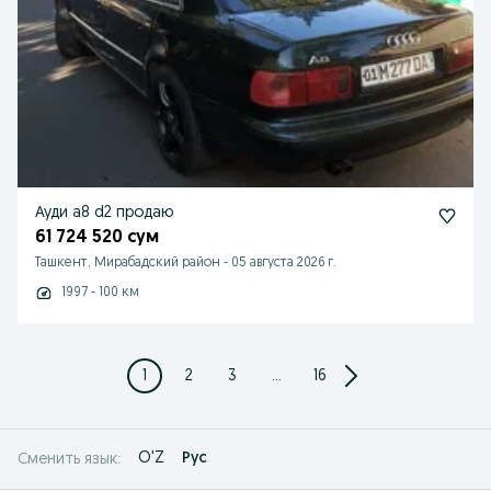
Ауди а8 d2 продаю
61 724 520 сум
Ташкент, Мирабадский район
-
05 августа 2026 г.
1997 - 100 км
1
2
3
...
16
O'Z
Рус
Сменить язык: