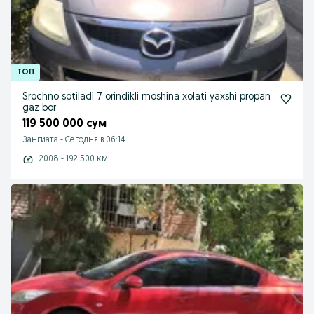
Srochno sotiladi 7 orindikli moshina xolati yaxshi propan
gaz bor
119 500 000 сум
Зангиата
-
Сегодня в 06:14
2008 - 192 500 км