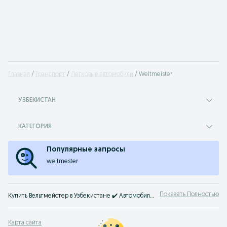
Главная
Транспорт
Легковые автомобили
Weltmeister
УЗБЕКИСТАН
КАТЕГОРИЯ
Популярные запросы
weltmester
Показать Полностью
Купить Вельтмейстер в Узбекистане ✔️ Автомобили Weltmeister цена Б/У и нового авто ☝ Большой выбор автомобилей по выгодным ценам на OLX.uz (ранее Torg.uz)!
Карта сайта