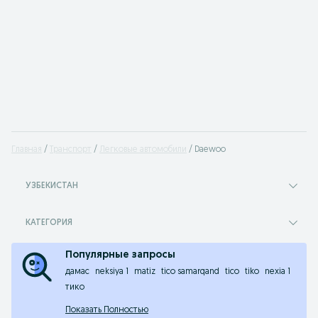
Главная
Транспорт
Легковые автомобили
Daewoo
УЗБЕКИСТАН
КАТЕГОРИЯ
Популярные запросы
дамас
neksiya 1
matiz
tico samarqand
tico
tiko
nexia 1
тико
Показать Полностью