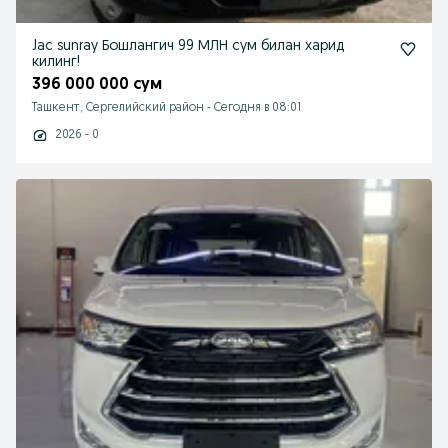
Jac sunray Бошлангич 99 МЛН сум билан харид
килинг!
396 000 000 сум
Ташкент, Сергелийский район
-
Сегодня в 08:01
2026 - 0