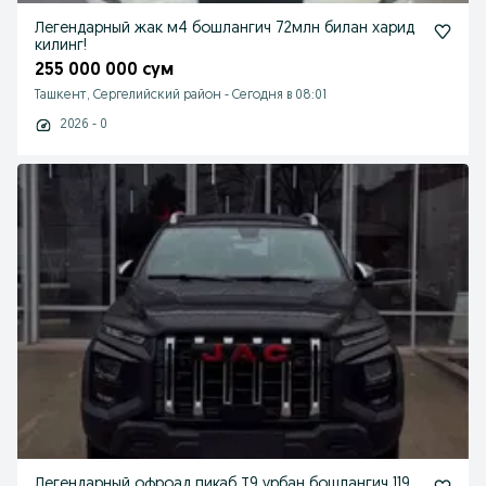
Легендарный жак м4 бошлангич 72млн билан харид
килинг!
255 000 000 сум
Ташкент, Сергелийский район
-
Сегодня в 08:01
2026 - 0
Легендарный офроад пикаб Т9 урбан бошлангич 119