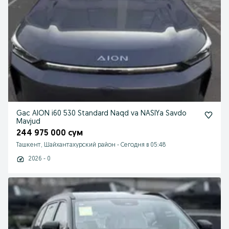
Gac AION i60 530 Standard Naqd va NASIYa Savdo
Mavjud
244 975 000 сум
Ташкент, Шайхантахурский район
-
Сегодня в 05:48
2026 - 0