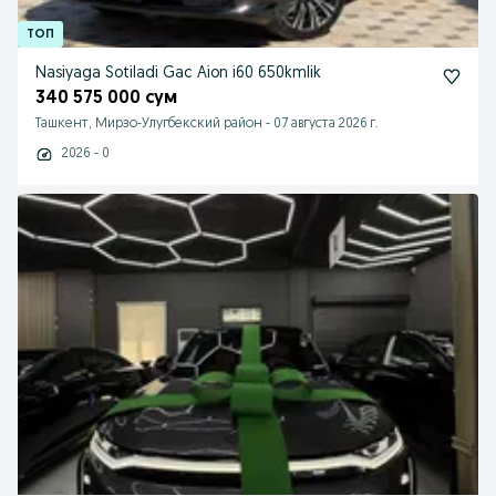
Nasiyaga Sotiladi Gac Aion i60 650kmlik
340 575 000 сум
Ташкент, Мирзо-Улугбекский район
-
07 августа 2026 г.
2026 - 0