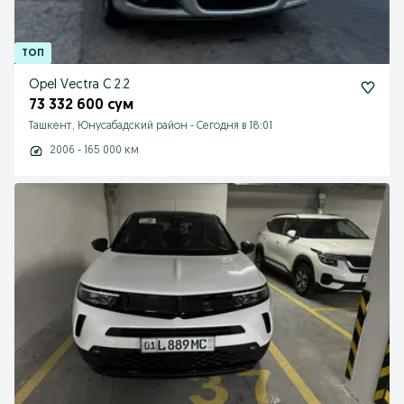
Opel Vectra C 2.2
73 332 600 сум
Ташкент, Юнусабадский район
-
Сегодня в 18:01
2006 - 165 000 км