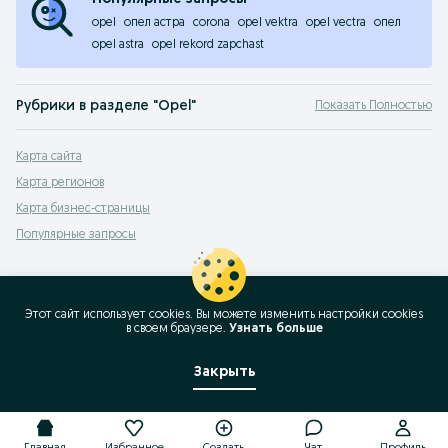
opel
опел астра
corona
opel vektra
opel vectra
опел
opel astra
opel rekord zapchast
Рубрики в разделе "Opel"
Показать Полностью
Admiral
,
Agila
,
Antara
,
Arena
,
Ascona
,
Astra
,
Calibra
,
Campo
,
Combo
,
Commodor
Карта сайта
Карта регионов
Карта бизнес-страницы
Популярные запросы
Этот сайт использует cookies. Вы можете изменить настройки cookies
в своeм браузере.
Узнать больше
Закрыть