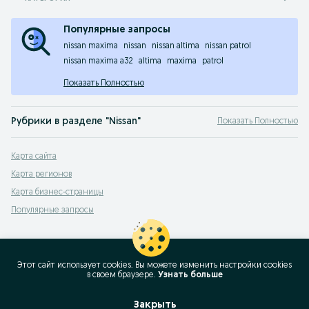
Популярные запросы
nissan maxima
nissan
nissan altima
nissan patrol
nissan maxima a32
altima
maxima
patrol
Показать Полностью
Рубрики в разделе "Nissan"
Показать Полностью
100NX
,
180SX
,
200SX
,
240SX
,
280Zx
,
300ZX
,
350Z
,
AD
,
Almera
,
Altima
,
Armada
,
Карта сайта
Карта регионов
Карта бизнес-страницы
Популярные запросы
Этот сайт использует cookies. Вы можете изменить настройки cookies
в своeм браузере.
Узнать больше
Закрыть