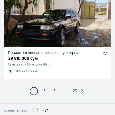
Продается ниссан блюберд u11 универсал
29 810 000 сум
Самарканд
-
08 августа 2026 г.
1986 - 77 777 км
1
2
3
...
23
O'Z
Рус
Сменить язык: