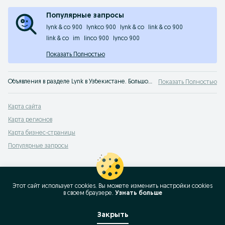
Популярные запросы
lynk & co 900
lynkco 900
lynk & co
link & co 900
link & co
im
linco 900
lynco 900
Показать Полностью
Объявления в разделе Lynk в Узбекистане. Большой выбор товаров и услуг по выгодным ценам на OLX! Лучшие предложения ждут тебя на OLX.uz!
Показать Полностью
Карта сайта
Карта регионов
Карта бизнес-страницы
Популярные запросы
Этот сайт использует cookies. Вы можете изменить настройки cookies
в своeм браузере.
Узнать больше
Закрыть