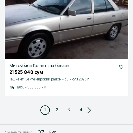
Митсубиси Галант газ бензин
21 525 840 сум
Ташкент, Бектемирский район
-
30 июля 2026 г.
1986 - 555 555 км
1
2
3
4
O'Z
Рус
Сменить язык: