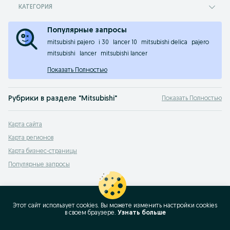
КАТЕГОРИЯ
Популярные запросы
mitsubishi pajero
i 30
lancer 10
mitsubishi delica
pajero
mitsubishi
lancer
mitsubishi lancer
Показать Полностью
Рубрики в разделе "Mitsubishi"
Показать Полностью
3000 GT
,
Airtrek
,
Aspire
,
Carisma
,
Celeste
,
Challenger
,
Chariot
,
Colt
,
Colt Lancer
,
Карта сайта
Карта регионов
Карта бизнес-страницы
Популярные запросы
Этот сайт использует cookies. Вы можете изменить настройки cookies
в своeм браузере.
Узнать больше