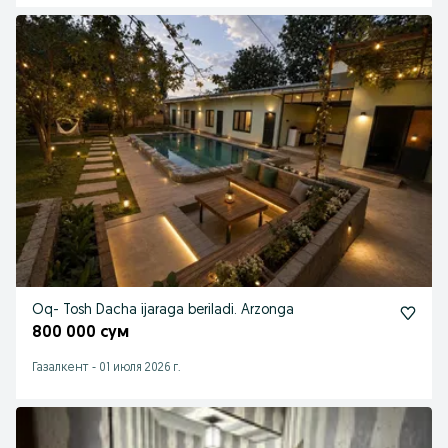
Oq- Tosh Dacha ijaraga beriladi. Arzonga
800 000 сум
Газалкент
-
01 июля 2026 г.