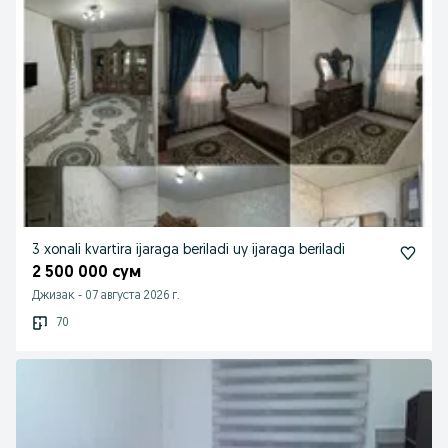
3 xonali kvartira ijaraga beriladi uy ijaraga beriladi
2 500 000 сум
Джизак
-
07 августа 2026 г.
70