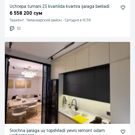
Uchtepa tumani 23 kvartilda kvartira ijaraga beriladi
6 558 200 сум
Ташкент, Чиланзарский район
-
Сегодня в 10:58
52
Srochna ijaraga uy topshrladi yevro remont odam