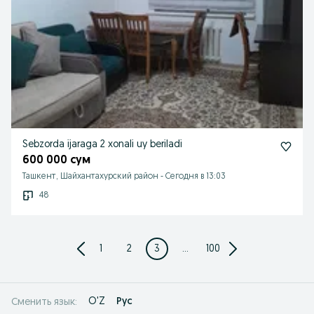
Sebzorda ijaraga 2 xonali uy beriladi
600 000 сум
Ташкент, Шайхантахурский район
-
Сегодня в 13:03
48
1
2
3
...
100
O'Z
Рус
Сменить язык: