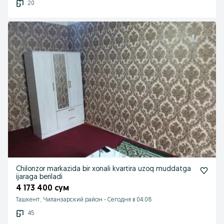
20
Chilonzor markazida bir xonali kvartira uzoq muddatga
ijaraga beriladi
4 173 400 сум
Ташкент, Чиланзарский район
-
Сегодня в 04:08
45