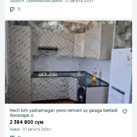
Ташкент, Сергелийский район
-
07 августа 2026 г.
72
Hech kim yashamagan yevro remont uy ijaraga beriladi
Хоналари о
2 384 800 сум
Навои
-
07 августа 2026 г.