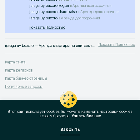
ijaraga uy buxoro kogon
в
Аренда долгосрочная
ijaraga uy buxoro sharq kalso
в
Аренда долгосрочная
ijaraga uy buxoro
в
Аренда долгосрочная
Показать Полностью
Показать Полностью
ijaraga uy buxoro — Аренда квартиры на длительный срок в Узбекистане ➤ Объявления от владельцев с фото и описанием ☝ Найдите подходящий вариант без посредников на OLX.uz
Карта сайта
Карта регионов
Карта бизнес-страницы
Популярные запросы
Этот сайт использует cookies. Вы можете изменить настройки cookies
в своeм браузере.
Узнать больше
Закрыть