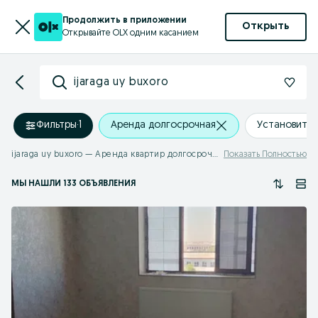
Продолжить в приложении
Открыть
Открывайте OLX одним касанием
ijaraga uy buxoro
Фильтры
·
1
Аренда долгосрочная
Установить
ijaraga uy buxoro — Аренда квартир долгосрочная
Показать Полностью
МЫ НАШЛИ 133 ОБЪЯВЛЕНИЯ