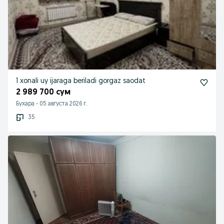
1 xonali uy ijaraga beriladi gorgaz saodat
2 989 700 сум
Бухара
-
05 августа 2026 г.
35