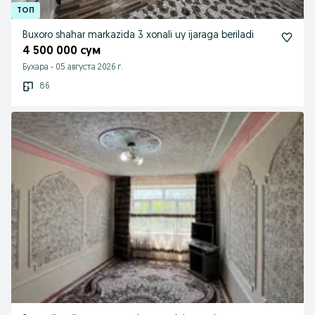
Buxoro shahar markazida 3 xonali uy ijaraga beriladi
4 500 000 сум
Бухара
-
05 августа 2026 г.
86