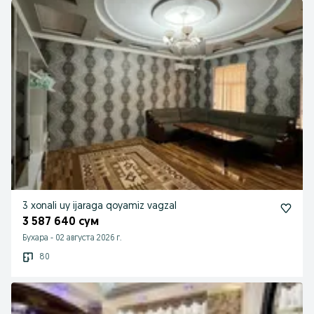
3 xonali uy ijaraga qoyamiz vagzal
3 587 640 сум
Бухара
-
02 августа 2026 г.
80