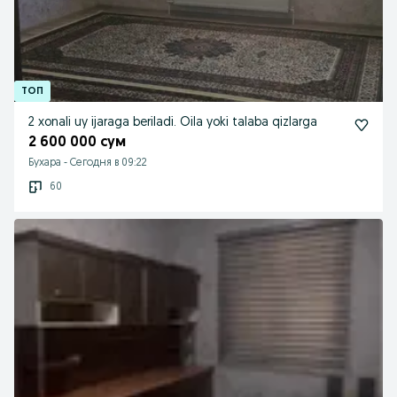
2 xonali uy ijaraga beriladi. Oila yoki talaba qizlarga
2 600 000 сум
Бухара
-
Сегодня в 09:22
60