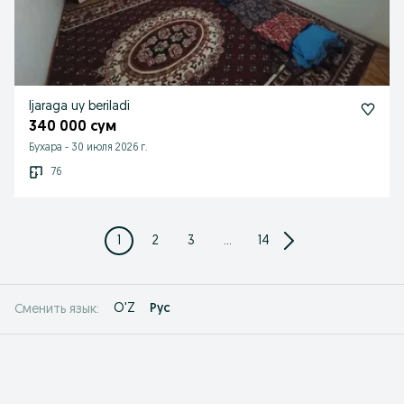
Ijaraga uy beriladi
340 000 сум
Бухара
-
30 июля 2026 г.
76
1
2
3
...
14
O'Z
Рус
Сменить язык: