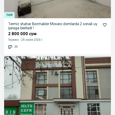
Termiz shahar Bezmakler Movaro domlarda 2 xonali uy
ijaraga beriladi !
2 800 000 сум
Термез
-
28 июля 2026 г.
48