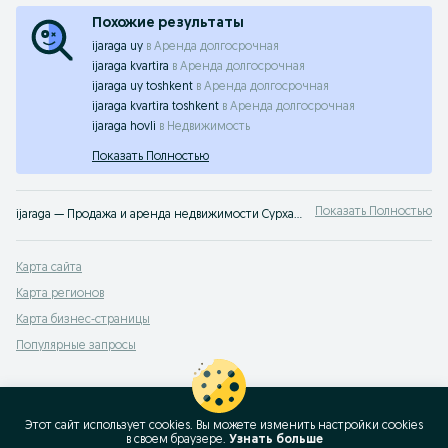
Похожие результаты
ijaraga uy
в
Аренда долгосрочная
ijaraga kvartira
в
Аренда долгосрочная
ijaraga uy toshkent
в
Аренда долгосрочная
ijaraga kvartira toshkent
в
Аренда долгосрочная
ijaraga hovli
в
Недвижимость
Показать Полностью
Показать Полностью
ijaraga — Продажа и аренда недвижимости Сурхандарьинская область ➤ Жилая и коммерческая недвижимость по лучшей цене ✔️ Выбирайте среди множества объявлений недорого на OLX.uz!
Карта сайта
Карта регионов
Карта бизнес-страницы
Популярные запросы
Этот сайт использует cookies. Вы можете изменить настройки cookies
в своeм браузере.
Узнать больше