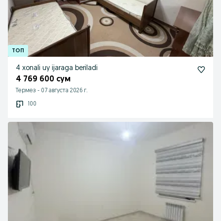
4 xonali uy ijaraga beriladi
4 769 600 сум
Термез
-
07 августа 2026 г.
100