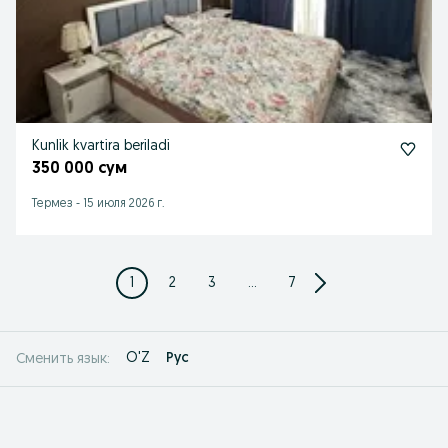
Kunlik kvartira beriladi
350 000 сум
Термез
-
15 июля 2026 г.
1
2
3
...
7
O'Z
Рус
Сменить язык: