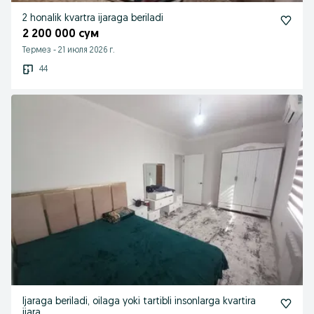
2 honalik kvartra ijaraga beriladi
2 200 000 сум
Термез
-
21 июля 2026 г.
44
Ijaraga beriladi, oilaga yoki tartibli insonlarga kvartira
ijara