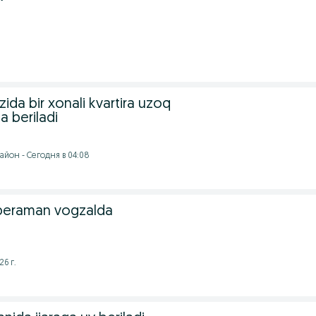
ida bir xonali kvartira uzoq
a beriladi
айон - Сегодня в 04:08
a beraman vogzalda
26 г.