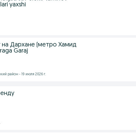
ari yaxshi
у на Дархане (метро Хамид
raga Garaj
ий район - 19 июля 2026 г.
ренду
.