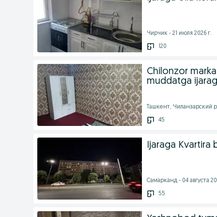
Чирчик - 21 июля 2026 г.
120
Chilonzor markaz
muddatga ijarag
Ташкент, Чиланзарский р
45
Ijaraga Kvartir
Самарканд - 04 августа 20
55