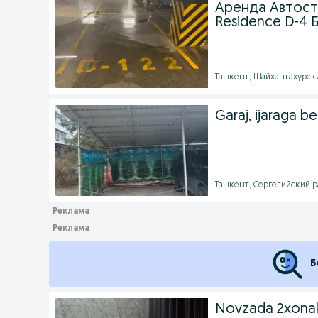
Аренда Автоста
Residence D-4 
Ташкент, Шайхантахурский
Garaj, ijaraga be
Ташкент, Сергелийский ра
Б
Novzada 2xonali 