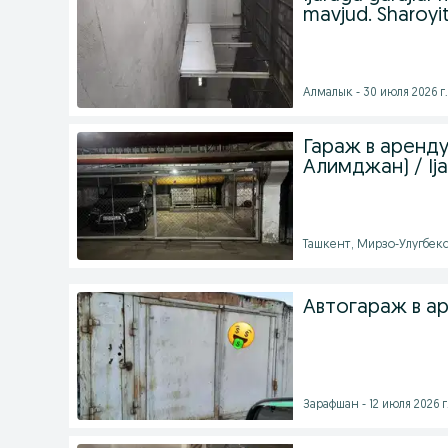
mavjud. Sharoyitl
Алмалык - 30 июля 2026 г.
Гараж в аренд
Алимджан) / Ija
Ташкент, Мирзо-Улугбекск
Автогараж в а
Зарафшан - 12 июля 2026 г