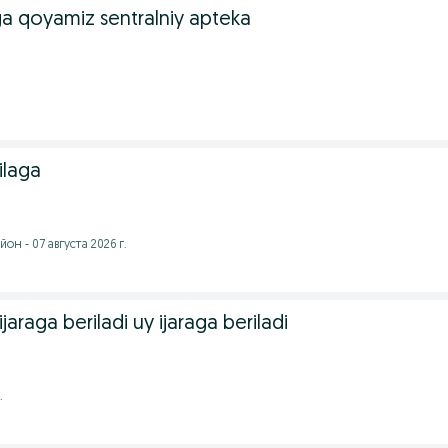
aga qoyamiz sentralniy apteka
ilaga
н - 07 августа 2026 г.
ijaraga beriladi uy ijaraga beriladi
.