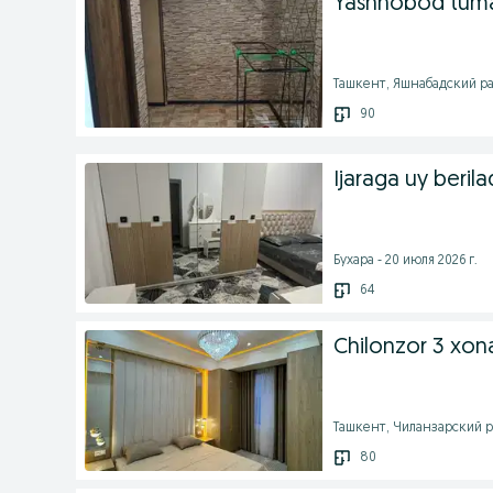
Yashnobod tuman
Ташкент, Яшнабадский ра
90
Ijaraga uy berila
Бухара - 20 июля 2026 г.
64
Chilonzor 3 xon
Ташкент, Чиланзарский ра
80