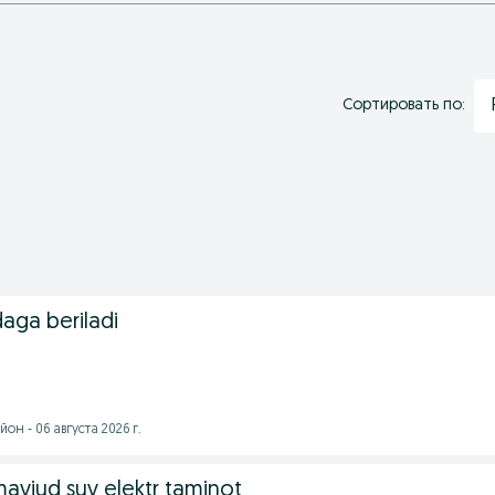
Сортировать по:
daga beriladi
он - 06 августа 2026 г.
 mavjud suv elektr taminot