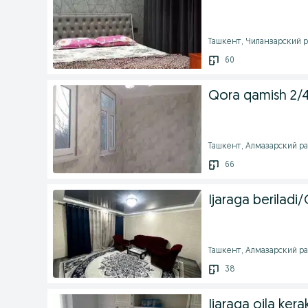
Ташкент, Чиланзарский р
60
Qora qamish 2/4 
Ташкент, Алмазарский рай
66
Ijaraga berilad
Ташкент, Алмазарский райо
38
Ijaraga oila kera