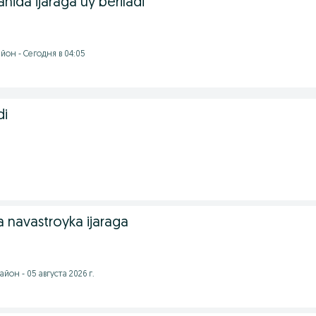
ida ijaraga uy beriladi
йон - Сегодня в 04:05
di
a navastroyka ijaraga
йон - 05 августа 2026 г.