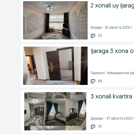
2 xonali uy ijar
Бухара - 02 августа 2026 г.
55
Ijaraga 3 xona o
Ташкент, Алмазарский райо
68
3 xonali kvartira 
Джизак - 07 августа 2026 г
70