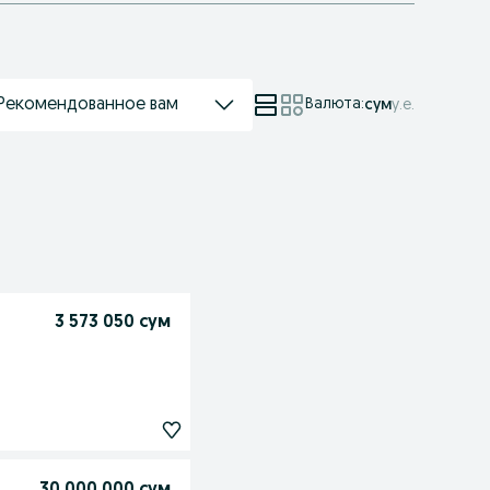
Рекомендованное вам
Валюта
:
сум
у.е.
3 573 050 сум