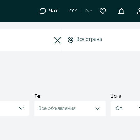
Уведомле
Чат
O'Z
Рус
Тип
Цена
Все объявления