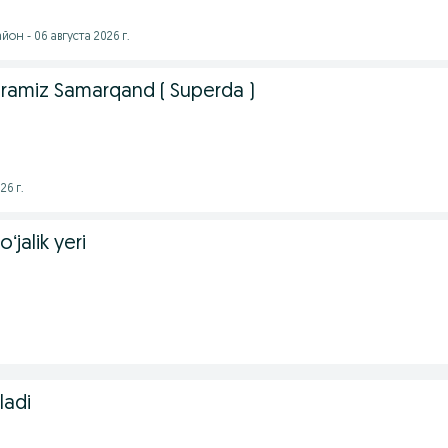
он - 06 августа 2026 г.
beramiz Samarqand ( Superda )
26 г.
ʻjalik yeri
ladi