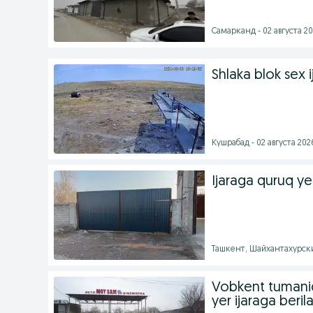
Самарканд - 02 августа 20
Shlaka blok sex
Кушрабад - 02 августа 2026
Ijaraga quruq ye
Ташкент, Шайхантахурский
Vobkent tumanid
yer ijaraga berila