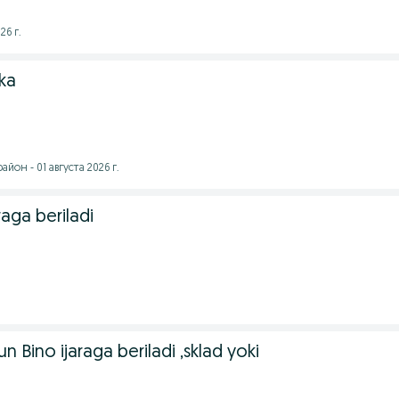
26 г.
ka
йон - 01 августа 2026 г.
raga beriladi
n Bino ijaraga beriladi ,sklad yoki