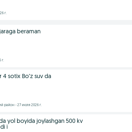
26 г.
 ijaraga beraman
 г.
r 4 sotix Bo'z suv da
 район - 27 июля 2026 г.
a yol boyida joylashgan 500 kv
di i