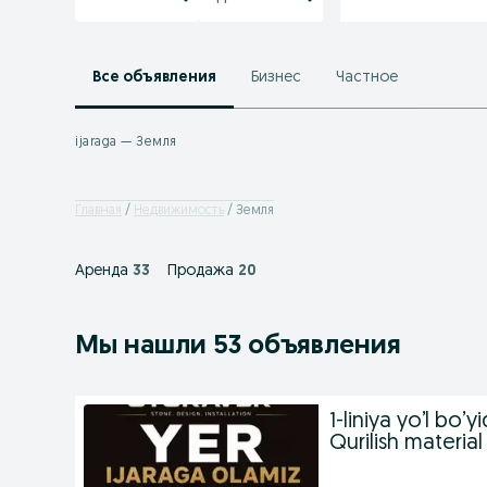
Все объявления
Бизнес
Частное
ijaraga — Земля
Главная
Недвижимость
Земля
Аренда
33
Продажа
20
Мы нашли 53 объявления
1-liniya yo’l bo’y
Qurilish materia