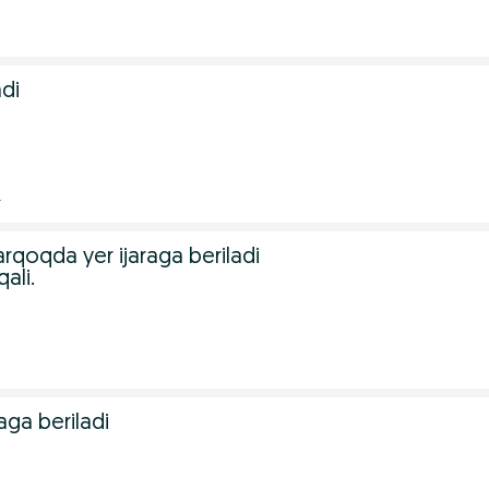
adi
.
rqoqda yer ijaraga beriladi
ali.
aga beriladi