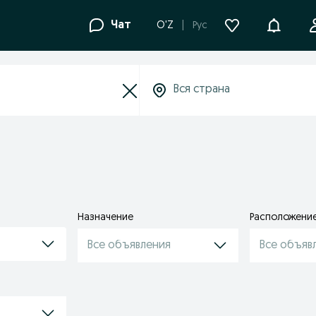
Уведомле
Чат
O'Z
Рус
Назначение
Расположени
Все объявления
Все объяв