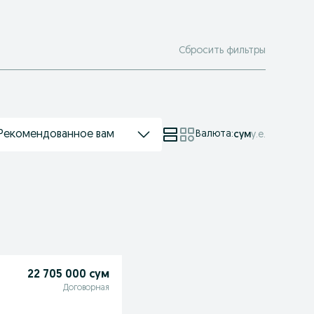
Сбросить фильтры
Рекомендованное вам
Валюта
:
сум
у.е.
22 705 000 сум
Договорная