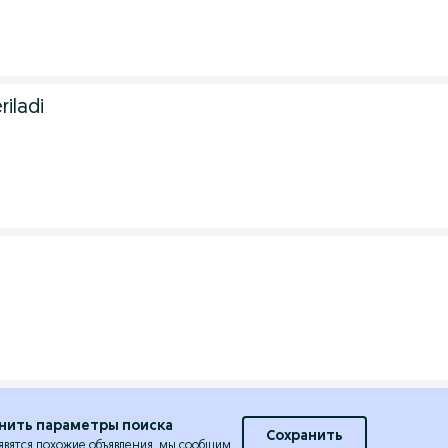
9
iladi
нить параметры поиска
Сохранить
явятся похожие объявления, мы сообщим.