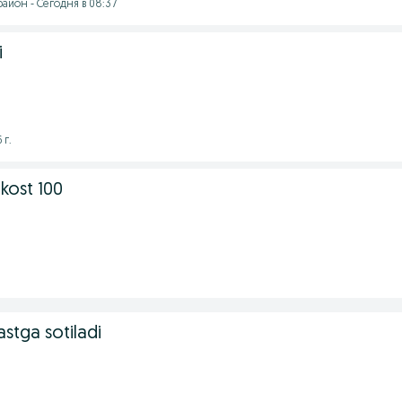
айон - Сегодня в 08:37
i
 г.
kost 100
stga sotiladi