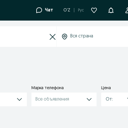
Уведомле
Чат
O'Z
Рус
Марка телефона
Цена
Все объявления