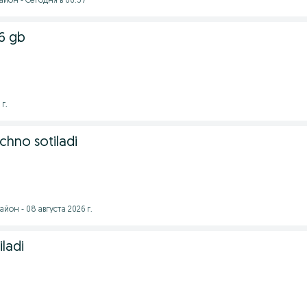
йон - Сегодня в 06:57
56 gb
г.
chno sotiladi
йон - 08 августа 2026 г.
iladi