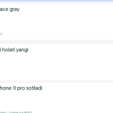
pace gray
г.
i holati yangi
.
hone 11 pro sotiladi