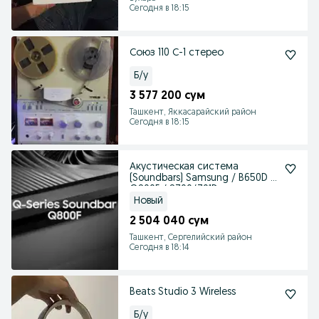
Сегодня в 18:15
Союз 110 С-1 стерео
Б/у
3 577 200 сум
Ташкент, Яккасарайский район
Сегодня в 18:15
Акустическая система
(Soundbars) Samsung / B650D /
Q800F / S700/701D
Новый
2 504 040 сум
Ташкент, Сергелийский район
Сегодня в 18:14
Beats Studio 3 Wireless
Б/у