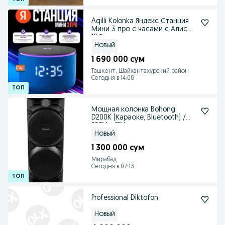
Aqilli Kolonka Яндекс Станция
Мини 3 про с часами с Алисой
18 Вт
Новый
1 690 000 сум
Ташкент, Шайхантахурский район
Сегодня в 14:08
Мощная колонка Bohong
D200K (Караоке, Bluetooth) /
220V и 12V
Новый
1 300 000 сум
Мирабад
Сегодня в 07:13
Professional Diktofon
Новый