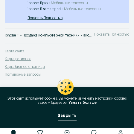
iphone 11pro
в
Мобильные телефоны
iphone 11 samarqand
в
Мобильные телефоны
Показать Полностью
Показать Полностью
iphone 11 - Продажа компьютерной техники и аксесуаров в Узбекистане ✔️ Большой выбор товаров по привлекательным ценам ☝ Покупайте выгодно на OLX.uz!
Карта сайта
Карта регионов
Карта бизнес-страницы
Популярные запросы
Этот сайт использует cookies. Вы можете изменить настройки cookies
в своeм браузере.
Узнать больше
Закрыть