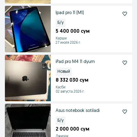
Ipad pro 11 (M1)
Б/у
5 400 000 сум
Карши
27 июля 2026 г.
iPad pro M4 11 dyum
Новый
8 332 030 сум
Касби
02 августа 2026 г.
Asus notebook sotiladi
Б/у
2 000 000 сум
Джизак