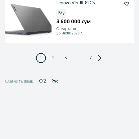
Lenovo V15-IIL 82C5
Б/у
3 600 000 сум
Самарканд
28 июля 2026 г.
1
2
3
...
7
O'Z
Рус
Сменить язык: