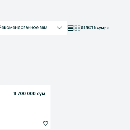
Рекомендованное вам
Валюта
:
сум
у.е.
11 700 000 сум