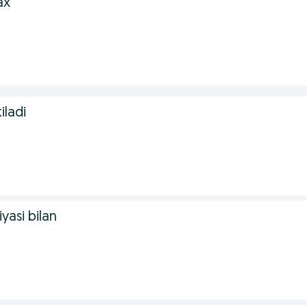
ax
iladi
yasi bilan