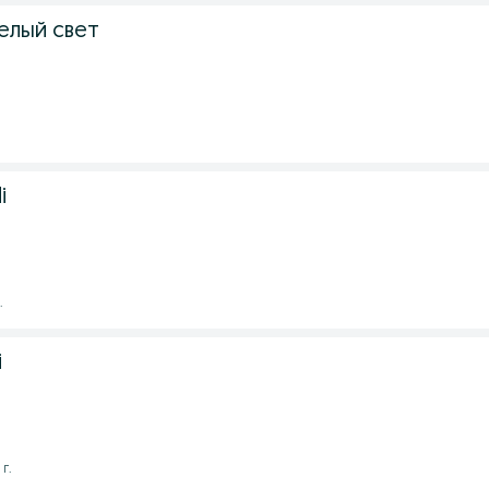
белый свет
i
.
i
 г.