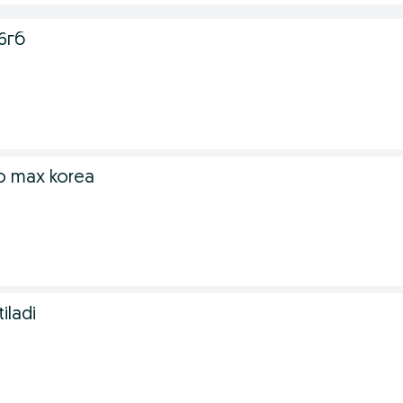
56гб
ro max korea
iladi