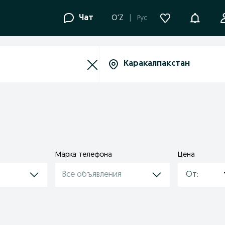
Уведомле
Чат
O'Z
Рус
Марка телефона
Цена
Все объявления