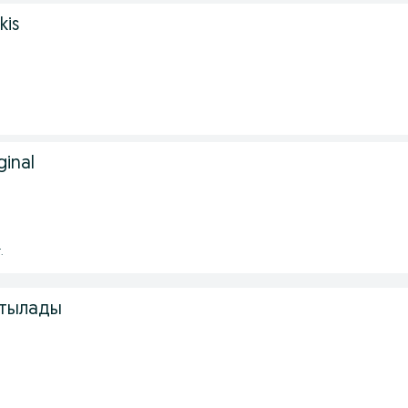
kis
ginal
.
сатылады