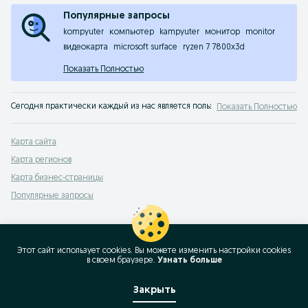
Популярные запросы
kompyuter
компьютер
kampyuter
монитор
monitor
видеокарта
microsoft surface
ryzen 7 7800x3d
Показать Полностью
Сегодня практически каждый из нас является пользователем ПК, применяя
Показать Полностью
Компьютерная техника на OLX.uz
Карта сайта
Перед тем, как купить компьютер, советуем определиться с критериями 
Карта регионов
узнать и сравнить цены на компьютерную технику бу в Узбекистане
удобно просмотреть объявления с фото компьютеров;
Карта бизнес-страницы
купить компьютер совсем недорого;
осуществить продажу бу компов и другого товара.
Популярные запросы
Кроме компьютерной техники, в разделе электроники у нас также предста
Чем полезен сервис объявлений OLX.uz?
ОЛХ — сайт объявлений в Узбекистане, который заботится о своих пользоват
Этот сайт использует cookies. Вы можете изменить настройки cookies
в своeм браузере.
Узнать больше
узнать больше информации об интересующем товаре — от
мультива
всегда быть осведомленным о цене на желаемый продукт;
купить необходимую вещь;
реализовать продукцию.
Закрыть
И все в одном сервисе!