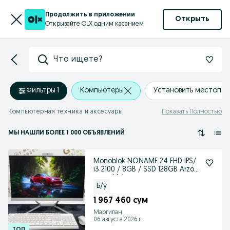
Продолжить в приложении
Открыть
Открывайте OLX одним касанием
Что ищете?
Фильтры
·
1
Компьютеры
Установить местопо
Компьютерная техника и аксесуары
Показать Полностью
МЫ НАШЛИ
БОЛЕЕ
1 000 ОБЪЯВЛЕНИЙ
Monoblok NONAME 24 FHD iPS/
i3 2100 / 8GB / SSD 128GB Arzon
manablok
Б/у
1 967 460 сум
Маргилан
06 августа 2026 г.