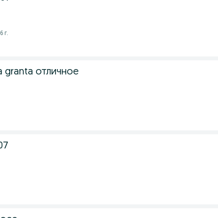
6 г.
 granta отличное
07