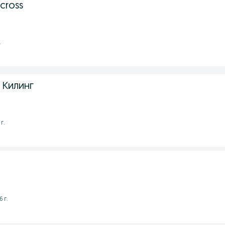
 cross
.
 Килинг
г.
 г.