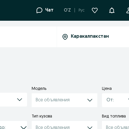
Уведомле
Чат
O'Z
Рус
Модель
Цена
Все объявления
Тип кузова
Вид топлива
Все объявления
Все объяв