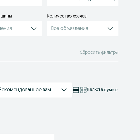
ашины
Количество хозяев
ления
Все объявления
Сбросить фильтры
Рекомендованное вам
Валюта
:
сум
у.е.