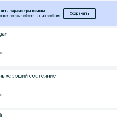
нить параметры поиска
Сохранить
явятся похожие объявления, мы сообщим.
ngan
14
нь хороший состояние
12
i