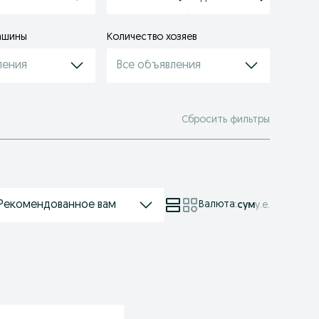
ашины
Количество хозяев
ления
Все объявления
Сбросить фильтры
Рекомендованное вам
Валюта
:
сум
у.е.