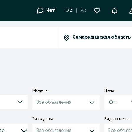
Уведомле
Чат
O'Z
Рус
Модель
Цена
Все объявления
Тип кузова
Вид топлива
Все объявления
Все объяв