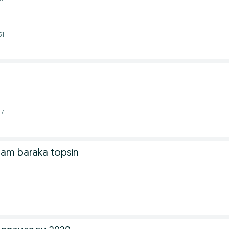
51
17
am baraka topsin