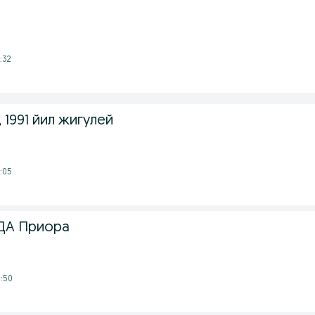
:32
, 1991 йил жигулей
:05
ДА Приора
:50