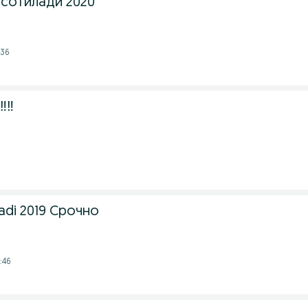
s сотилади 2020
:36
️‼️
ladi 2019 Срочно
:46