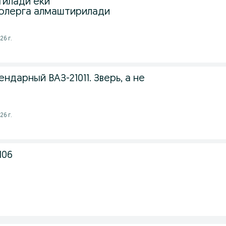
тилади ёки
олерга алмаштирилади
26 г.
ндарный ВАЗ-21011. Зверь, а не
26 г.
106
9