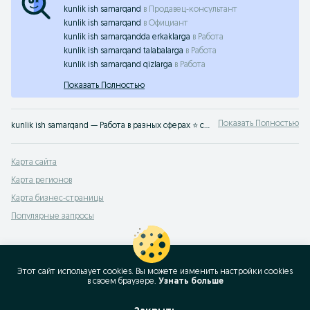
kunlik ish samarqand
в
Продавец-консультант
kunlik ish samarqand
в
Официант
kunlik ish samarqandda erkaklarga
в
Работа
kunlik ish samarqand talabalarga
в
Работа
kunlik ish samarqand qizlarga
в
Работа
Показать Полностью
Показать Полностью
kunlik ish samarqand — Работа в разных сферах ⭐ свежие вакансии для специалистов и новичков ⚡ высокая оплата ✔️ прямые работодатели по всему Узбекистану на OLX.uz
Карта сайта
Карта регионов
Карта бизнес-страницы
Популярные запросы
Этот сайт использует cookies. Вы можете изменить настройки cookies
в своeм браузере.
Узнать больше