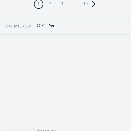
1
2
3
...
70
O'Z
Рус
Сменить язык: