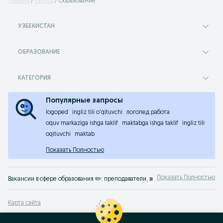
Главная
Работа
Образование
УЗБЕКИСТАН
ОБРАЗОВАНИЕ
КАТЕГОРИЯ
Популярные запросы
logoped
ingliz tili o'qituvchi
логопед работа
oquv markaziga ishga taklif
maktabga ishga taklif
ingliz tili
oqituvchi
maktab
Показать Полностью
Показать Полностью
Вакансии в сфере образования ✏️: преподаватели, воспитатели, учителя. Бы
Карта сайта
Карта регионов