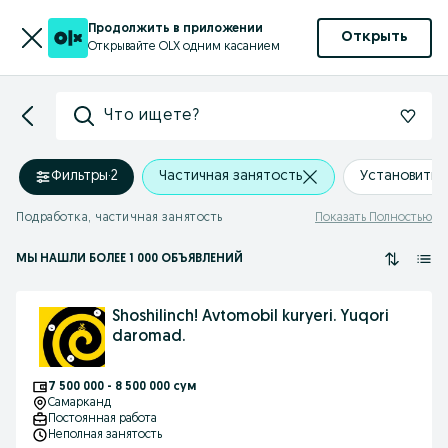
Продолжить в приложении
Открыть
Открывайте OLX одним касанием
Что ищете?
Фильтры
·
2
Частичная занятость
Установить 
Подработка, частичная занятость
Показать Полностью
МЫ НАШЛИ
БОЛЕЕ
1 000 ОБЪЯВЛЕНИЙ
Shoshilinch! Avtomobil kuryeri. Yuqori
daromad.
7 500 000 - 8 500 000 сум
Самарканд
Постоянная работа
Неполная занятость