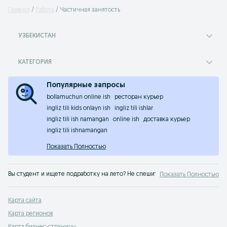
Главная
Работа
Частичная занятость
УЗБЕКИСТАН
КАТЕГОРИЯ
Популярные запросы
bollamuchun online ish
ресторан курьер
ingliz tili kids onlayn ish
ingliz tili ishlar
ingliz tili ish namangan
online ish
доставка курьер
ingliz tili ishnamangan
Показать Полностью
Вы студент и ищете подработку на лето? Не спешите вводить в поисковую с
Показать Полностью
Работа с частичной занятостью на OLX.uz
Карта сайта
В предложения работы с неполной занятостью попадают абсолютно разные
Карта регионов
Работа на дому — простой способ увеличить д