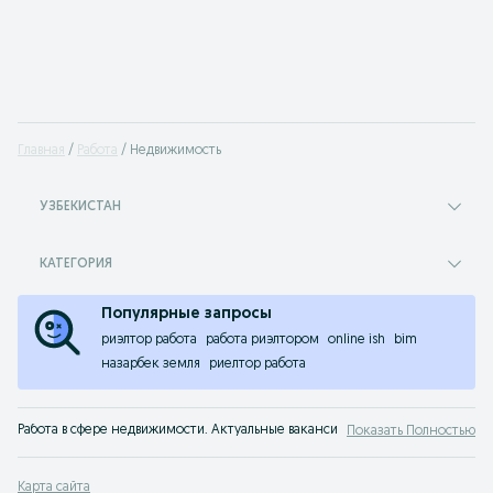
Главная
Работа
Недвижимость
УЗБЕКИСТАН
КАТЕГОРИЯ
Популярные запросы
риэлтор работа
работа риэлтором
online ish
bim
назарбек земля
риелтор работа
Работа в сфере недвижимости. Актуальные вакансии риэлторских агентств:
Показать Полностью
Карта сайта