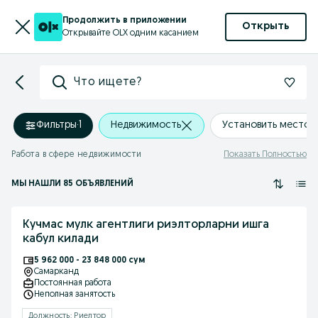
Продолжить в приложении
Открыть
Открывайте OLX одним касанием
Что ищете?
Фильтры
·
1
Недвижимость
Установить место
Работа в сфере недвижимости
Показать Полностью
МЫ НАШЛИ 85 ОБЪЯВЛЕНИЙ
Кучмас мулк агентлиги риэлторларни ишга
кабул килади
5 962 000 - 23 848 000 сум
Самарканд
Постоянная работа
Неполная занятость
Должность: Риелтор