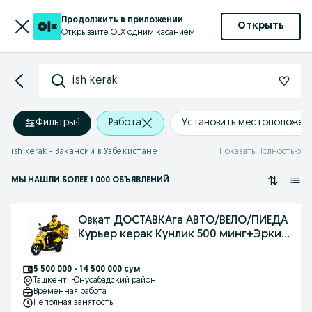
Продолжить в приложении
Открыть
Открывайте OLX одним касанием
ish kerak
Фильтры
·
1
Работа
Установить местоположен
ish kerak - Вакансии в Узбекистане
Показать Полностью
МЫ НАШЛИ
БОЛЕЕ
1 000 ОБЪЯВЛЕНИЙ
Овқат ДОСТАВКАга АВТО/ВЕЛО/ПИЁДА
Курьер керак Кунлик 500 минг+Эркин
иш
5 500 000 - 14 500 000 сум
Ташкент
, Юнусабадский район
Временная работа
Неполная занятость