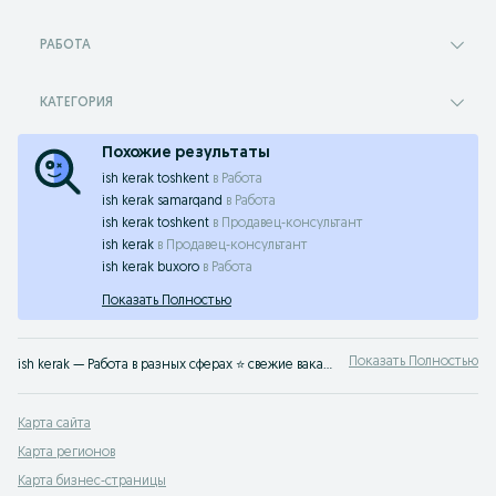
РАБОТА
КАТЕГОРИЯ
Похожие результаты
ish kerak toshkent
в
Работа
ish kerak samarqand
в
Работа
ish kerak toshkent
в
Продавец-консультант
ish kerak
в
Продавец-консультант
ish kerak buxoro
в
Работа
Показать Полностью
Показать Полностью
ish kerak — Работа в разных сферах ⭐ свежие вакансии для специалистов и новичков ⚡ высокая оплата ✔️ прямые работодатели по всему Узбекистану на OLX.uz
Карта сайта
Карта регионов
Карта бизнес-страницы