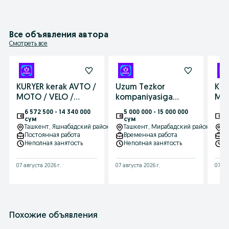
Все объявления автора
Смотреть все
KURYER kerak AVTO /
Uzum Tezkor
KUR
MOTO / VELO /
kompaniyasiga
MOT
SKUTER / MOPED |
KURYER larni taklif
SKU
6 572 500 - 14 340 000
5 000 000 - 15 000 000
9 
Daromadli ish
qilamiz, tajribasiz
Dar
сум
сум
с
Ташкент
, Яшнабадский район
Ташкент
, Мирабадский район
Т
Постоянная работа
Временная работа
В
Неполная занятость
Неполная занятость
Н
07 августа 2026 г.
07 августа 2026 г.
07 ав
Похожие объявления