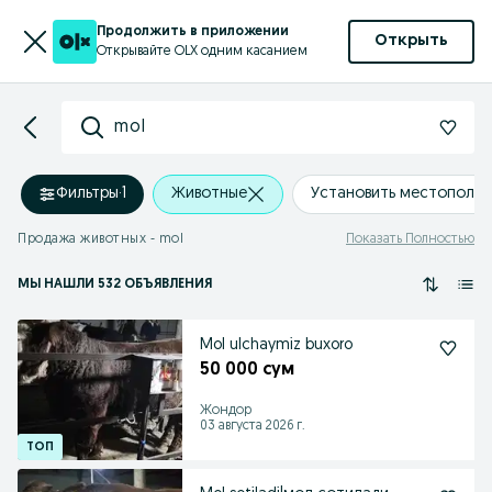
Продолжить в приложении
Открыть
Открывайте OLX одним касанием
mol
Фильтры
·
1
Животные
Установить местополо
Продажа животных - mol
Показать Полностью
МЫ НАШЛИ 532 ОБЪЯВЛЕНИЯ
Mol ulchaymiz buxoro
50 000 сум
Жондор
03 августа 2026 г.