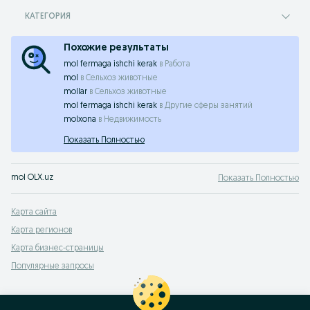
КАТЕГОРИЯ
Похожие результаты
mol fermaga ishchi kerak
в
Работа
mol
в
Сельхоз животные
mollar
в
Сельхоз животные
mol fermaga ishchi kerak
в
Другие сферы занятий
molxona
в
Недвижимость
Показать Полностью
mol OLX.uz
Показать Полностью
Карта сайта
Карта регионов
Карта бизнес-страницы
Популярные запросы