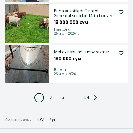
Buqalar sotiladi Girinfot
Simental sortidan 14 ta bor yeb
ichishi zor
13 000 000 сум
Назарбек
26 июля 2026 г.
Mol oxir sotiladi luboy razmer
180 000 сум
Вабкент
26 июля 2026 г.
1
2
3
...
54
O'Z
Рус
Сменить язык: