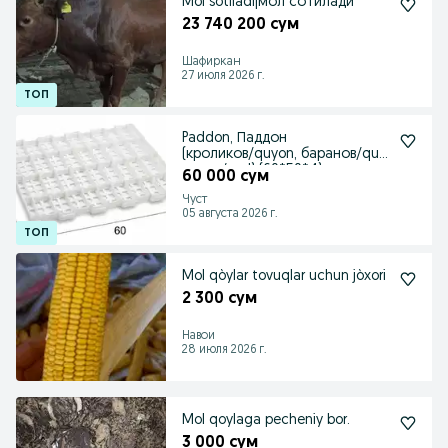
Mol sotiladi|мол сотилади
23 740 200 сум
Шафиркан
27 июля 2026 г.
Paddon, Паддон
(кроликов/quyon, баранов/quy,
коров/mol) (60*50*4)
60 000 сум
Чуст
05 августа 2026 г.
Mol qòylar tovuqlar uchun jòxori
2 300 сум
Навои
28 июля 2026 г.
Mol qoylaga pecheniy bor.
3 000 сум