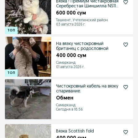
Вязка ! Премиум чистакровная
Серебрестая Шиншилла NS11
привазной кошек
600 000 сум
Ташкент, Учтепинский район
03 августа 2026 г.
На вязку чистокровный
британец с родословной
400 000 сум
Самарканд
01 августа 2026 г.
Чистокровный кабель на вязку
спаривание.
Обмен
Самарканд
Сегодня в 18:56
Вязка Scottish fold