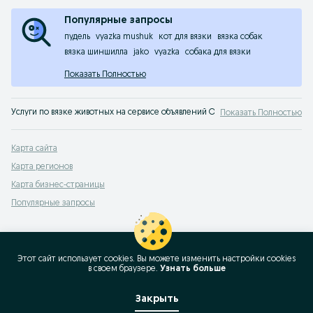
Популярные запросы
пудель
vyazka mushuk
кот для вязки
вязка собак
вязка шиншилла
jako
vyazka
собака для вязки
Показать Полностью
Услуги по вязке животных на сервисе объявлений OLX (ранее Torg)
Показать Полностью
Карта сайта
Карта регионов
Карта бизнес-страницы
Популярные запросы
Этот сайт использует cookies. Вы можете изменить настройки cookies
в своeм браузере.
Узнать больше
Закрыть