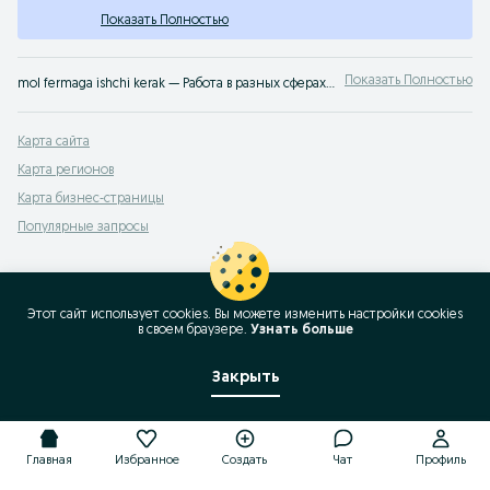
Показать Полностью
Показать Полностью
mol fermaga ishchi kerak — Работа в разных сферах ⭐ свежие вакансии для специалистов и новичков ⚡ высокая оплата ✔️ прямые работодатели по всему Узбекистану на OLX.uz
Карта сайта
Карта регионов
Карта бизнес-страницы
Популярные запросы
Этот сайт использует cookies. Вы можете изменить настройки cookies
в своeм браузере.
Узнать больше
Закрыть
Главная
Избранное
Создать
Чат
Профиль