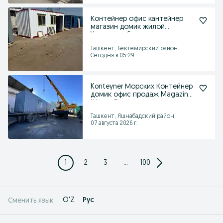
Контейнер офис кантейнер
магазин домик жилой
Yotoqxona бытовка
Ташкент, Бектемирский район
Сегодня в 05:29
Konteyner Морских Контейнер
домик офис продаж Magazin
Жилье Бытовки
Ташкент, Яшнабадский район
07 августа 2026 г.
1
2
3
...
100
O'Z
Рус
Сменить язык: