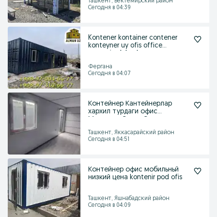
Ташкент, Бектемирский район
Сегодня в 04:39
Kontener kontainer contener
konteyner uy ofis office
magazin dukonlar
Фергана
Сегодня в 04:07
Контейнер Кантейнерлар
хархил турдаги офис
Магазина Склад Сартарошхон
Ташкент, Яккасарайский район
Сегодня в 04:51
Контейнер офис мобильньй
низкий цена kontenir pod ofis
Ташкент, Яшнабадский район
Сегодня в 04:09