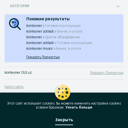
КАТЕГОРИЯ
Похожие результаты
konteyner
в
Готовые конструкции
konteyner sotiladi
в
Бизнес и услуги
konteyner
в
Другое оборудование
konteyner sotiladi
в
Готовые конструкции
konteyner musor
в
Бизнес и услуги
Показать Полностью
konteyner OLX.uz
Показать Полностью
Карта сайта
Карта регионов
Карта бизнес-страницы
Этот сайт использует cookies. Вы можете изменить настройки cookies
в своeм браузере.
Узнать больше
Популярные запросы
Закрыть