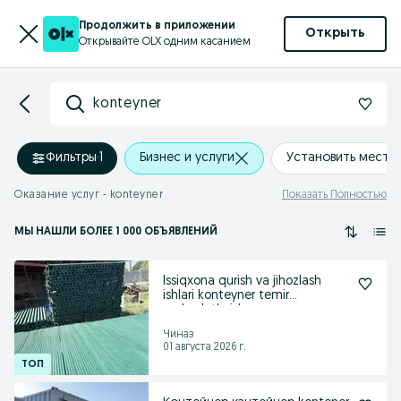
Продолжить в приложении
Открыть
Открывайте OLX одним касанием
konteyner
Фильтры
·
1
Бизнес и услуги
Установить место
Оказание услуг - konteyner
Показать Полностью
МЫ НАШЛИ
БОЛЕЕ
1 000 ОБЪЯВЛЕНИЙ
Issiqxona qurish va jihozlash
ishlari konteyner temir
mahsulotlaridan.
Чиназ
01 августа 2026 г.