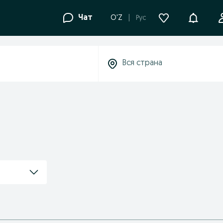
Уведомле
Чат
O'Z
Рус