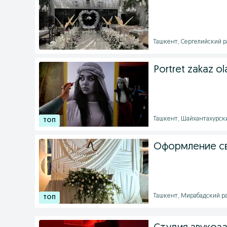
Ташкент, Сергелийский ра
Portret zakaz o
Ташкент, Шайхантахурски
Оформление св
Ташкент, Мирабадский рай