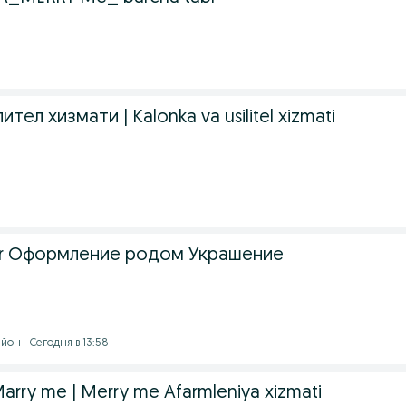
тел хизмати | Kalonka va usilitel xizmati
har Оформление родом Украшение
он - Сегодня в 13:58
 Marry me | Merry me Afarmleniya xizmati