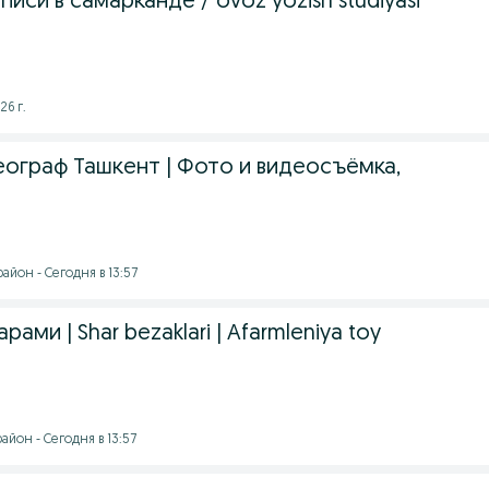
иси в самарканде / ovoz yozish studiyasi
26 г.
еограф Ташкент | Фото и видеосъёмка,
йон - Сегодня в 13:57
ми | Shar bezaklari | Afarmleniya toy
йон - Сегодня в 13:57