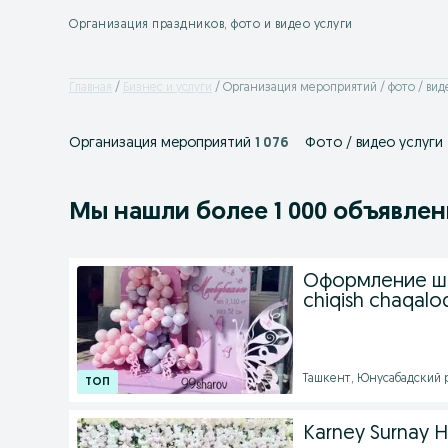
Организация праздников, фото и видео услуги
Главная
Бизнес и услуги
Организация мероприятий / фото / вид
Организация мероприятий
1 076
Фото / видео услуги
Мы нашли
более
1 000 объявле
Оформление ш
chiqish chaqalo
Ташкент, Юнусабадский р
Karney Surnay 