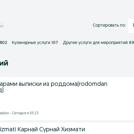
Сортировать по:
ео
802
Кулинарные услуги
107
Другие услуги для мероприятий
6
ний
арами выписки из роддома(rodomdan
q)
айон - Сегодня в 05:23
Hizmati Карнай Сурнай Хизмати