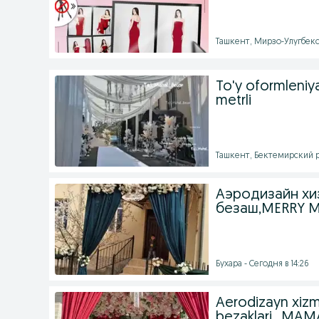
Ташкент, Мирзо-Улугбекск
To'y oformleniya
metrli
Ташкент, Бектемирский ра
Аэродизайн хиз
безаш,MERRY M
Бухара - Сегодня в 14:26
Aerodizayn xizm
bezaklari_MAM