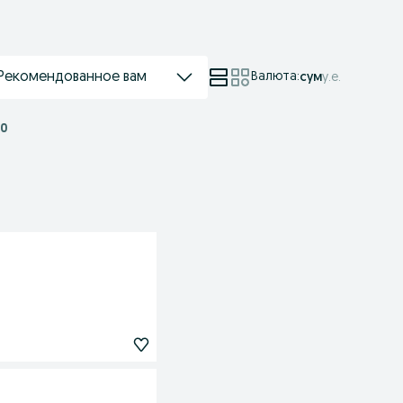
Рекомендованное вам
Валюта
:
сум
у.е.
90