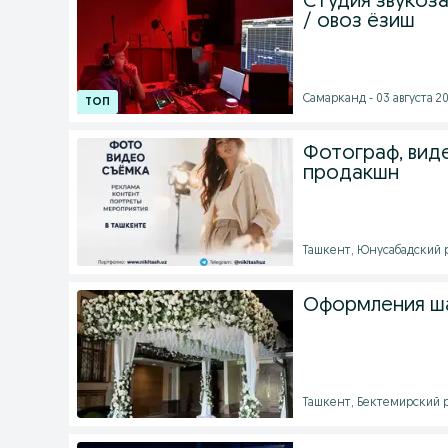
Студия звукозап
/ овоз ёзиш
Самарканд - 03 августа 20
Фотограф, вид
продакшн
Ташкент, Юнусабадский ра
Оформления шара
Ташкент, Бектемирский ра