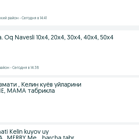
ий район - Сегодня в 14:41
. Oq Navesli 10x4, 20x4, 30x4, 40x4, 50x4
йон - Сегодня в 14:38
мати , Келин куёв уйларини
E, MAMA табрикла
ati Kelin kuyov uy
A_MERRY Me_ barcha tabr