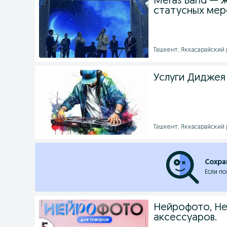
Meras Band — ж
статусных мер
Ташкент, Яккасарайский р
Услуги Диджея
Ташкент, Яккасарайский р
Сохра
Если по
Нейрофото, Не
аксессуаров.