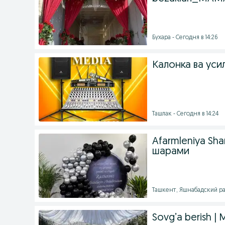
Бухара - Сегодня в 14:26
Калонка ва усили
Ташлак - Сегодня в 14:24
Afarmleniya S
шарами
Ташкент, Яшнабадский рай
Sovg’a berish |