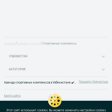
Главная
Бизнес и услуги
Спортивные комплексы
УЗБЕКИСТАН
КАТЕГОРИЯ
Показать Полностью
Аренда спортивных комплексов в Узбекистане ✔️ Футбольные поля, теннисные корты и спортивные комплексы в аренду⭐ Выгодные цены на услуги на OLX.uz!
Карта сайта
Карта регионов
Карта бизнес-страницы
Этот сайт использует cookies. Вы можете изменить настройки cookies