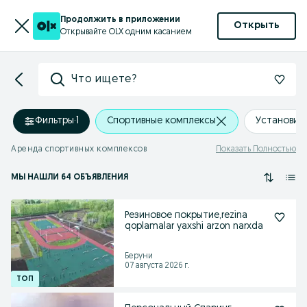
Продолжить в приложении
Открыть
Открывайте OLX одним касанием
Что ищете?
Фильтры
·
1
Спортивные комплексы
Установит
Аренда спортивных комплексов
Показать Полностью
МЫ НАШЛИ 64 ОБЪЯВЛЕНИЯ
Резиновое покрытие,rezina
qoplamalar yaxshi arzon narxda
Беруни
07 августа 2026 г.