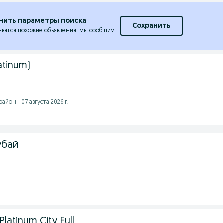
нить параметры поиска
Сохранить
явятся похожие объявления, мы сообщим.
latinum)
йон - 07 августа 2026 г.
убай
Platinum City Full