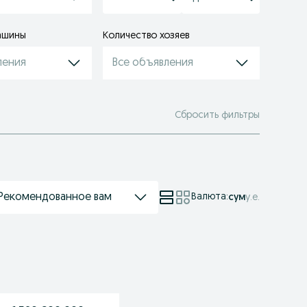
ашины
Количество хозяев
ления
Все объявления
Сбросить фильтры
Рекомендованное вам
Валюта
:
сум
у.е.