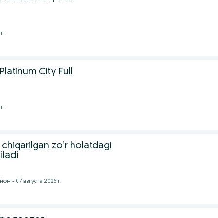
г.
Platinum City Full
г.
 chiqarilgan zo’r holatdagi
iladi
н - 07 августа 2026 г.