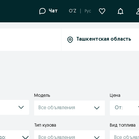
Уведомле
Чат
O'Z
Рус
Модель
Цена
Все объявления
Тип кузова
Вид топлива
Все объявления
Все объяв