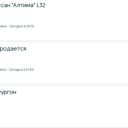
сан "Алтима" L32
он - Сегодня в 04:16
продается
он - Сегодня в 01:50
Фургон