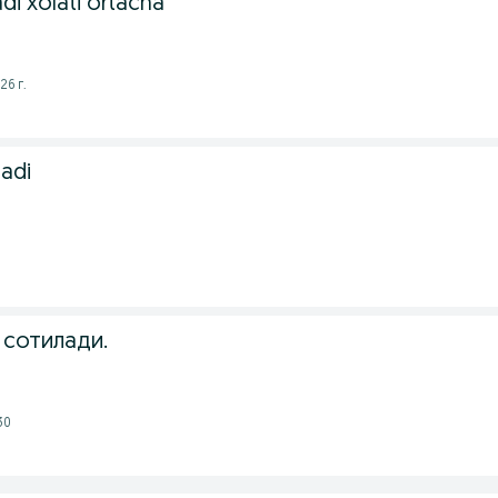
adi xolati ortacha
26 г.
ladi
 сотилади.
30