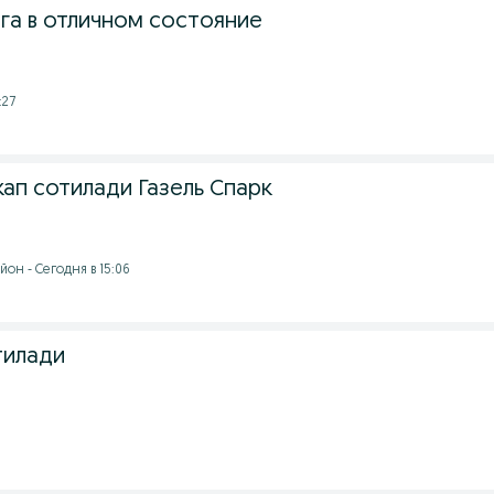
га в отличном состояние
:27
ап сотилади Газель Спарк
он - Сегодня в 15:06
тилади