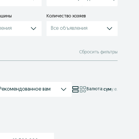
ашины
Количество хозяев
ления
Все объявления
Сбросить фильтры
Рекомендованное вам
Валюта
:
сум
у.е.