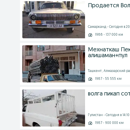
Продается Вол
Самарканд - Сегодня в 20
1988 - 137 000 км
Мехнаткаш Пек
алишаман+пул
Ташкент, Алмазарский рай
1987 - 55 555 км
волга пикап со
Гулистан - Сегодня в 14:10
1987 - 900 000 км