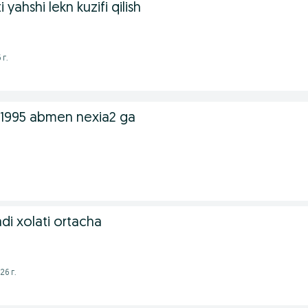
 yahshi lekn kuzifi qilish
 г.
li1995 abmen nexia2 ga
adi xolati ortacha
26 г.