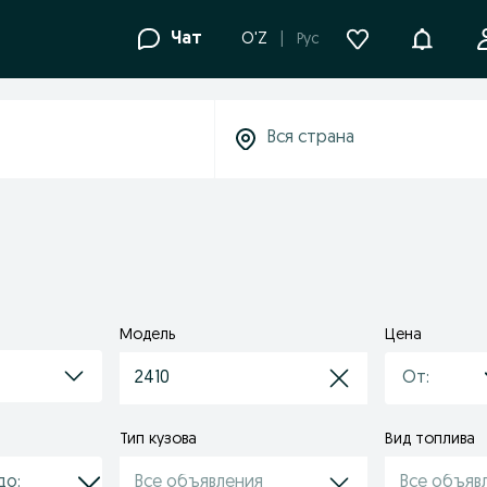
Уведомле
Чат
O'Z
Рус
Модель
Цена
2410
Тип кузова
Вид топлива
Все объявления
Все объяв