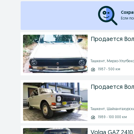
Сохра
Если по
Продается Волг
Ташкент, Мирзо-Улугбекск
1987 - 500 км
Продается Волг
Ташкент, Шайхантахурский
1989 - 100 000 км
Volga GAZ 2410 