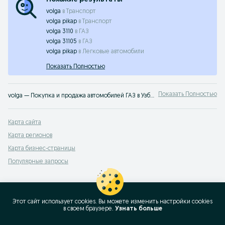
volga
в
Транспорт
volga pikap
в
Транспорт
volga 3110
в
ГАЗ
volga 31105
в
ГАЗ
volga pikap
в
Легковые автомобили
Показать Полностью
Показать Полностью
volga — Покупка и продажа автомобилей ГАЗ в Узбекистане ✔️ Новые и подержанные авто по выгодным ценам ⭐ Удобно, быстро и без посредников — на OLX.uz
Карта сайта
Карта регионов
Карта бизнес-страницы
Популярные запросы
Этот сайт использует cookies. Вы можете изменить настройки cookies
в своeм браузере.
Узнать больше