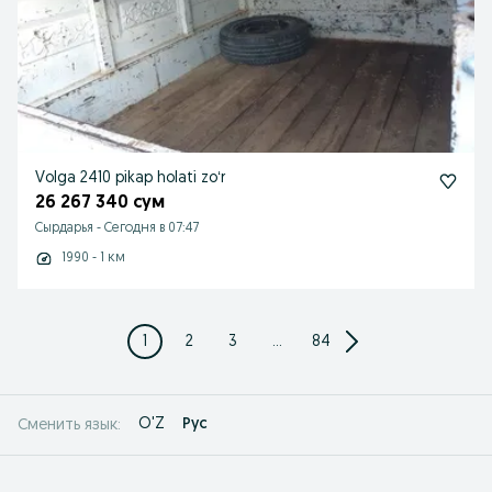
Volga 2410 pikap holati zoʻr
26 267 340 сум
Сырдарья
-
Сегодня в 07:47
1990 - 1 км
1
2
3
...
84
O'Z
Рус
Сменить язык: