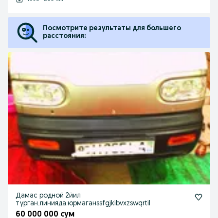
Посмотрите результаты для большего
расстояния:
Дамас родной 2йил
турган.линияда.юрмаганssfgjkibvxzswqrtil
60 000 000 сум