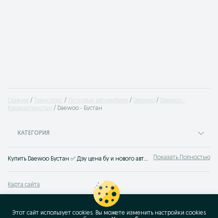
Главная
Транспорт
Легковые автомобили
Daewoo
Daewoo -
Каракалпакстан
Daewoo - Бустан
КАТЕГОРИЯ
Показать Полностью
Купить Daewoo Бустан ✅ Дэу цена бу и нового авто ☝ Большой выбор автомобилей по выгодным ценам на OLX.uz (ранее Torg.uz)
Карта сайта
Карта регионов
Карта бизнес-страницы
Этот сайт использует cookies. Вы можете изменить настройки cookies