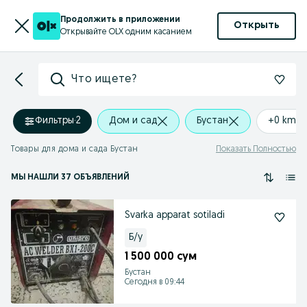
Продолжить в приложении
Открыть
Открывайте OLX одним касанием
Что ищете?
Фильтры
·
2
Дом и сад
Бустан
+0 km
Товары для дома и сада Бустан
Показать Полностью
МЫ НАШЛИ 37 ОБЪЯВЛЕНИЙ
Svarka apparat sotiladi
Б/у
1 500 000 сум
Бустан
Сегодня в 09:44