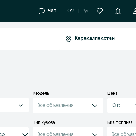
Уведомле
Чат
O'Z
Рус
Модель
Цена
Все объявления
Тип кузова
Вид топлива
Все объявления
Все объяв