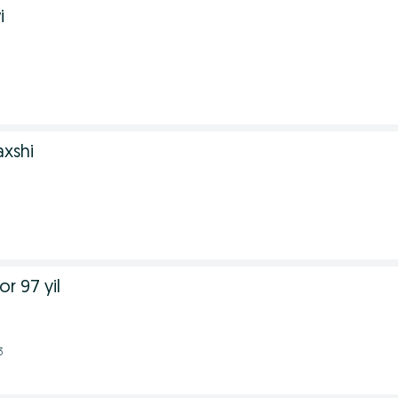
i
axshi
r 97 yil
3