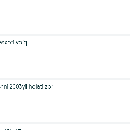
asxoti yoʼq
г.
shni 2003yil holati zor
г.