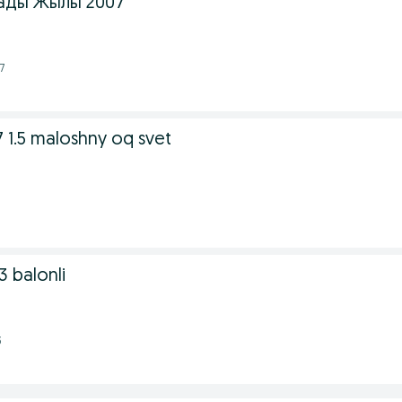
лады Жылы 2007
7
 1.5 maloshny oq svet
 balonli
3