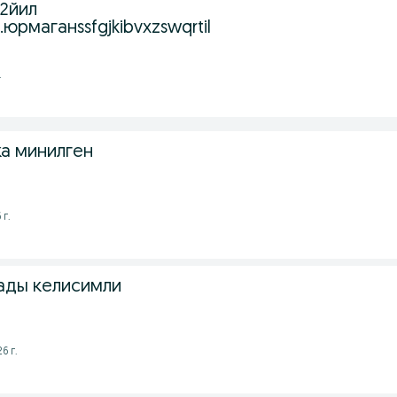
2йил
юрмаганssfgjkibvxzswqrtil
.
ка минилген
 г.
лады келисимли
6 г.