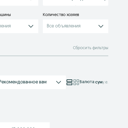
ашины
Количество хозяев
ления
Все объявления
Сбросить фильтры
Рекомендованное вам
Валюта
:
сум
у.е.