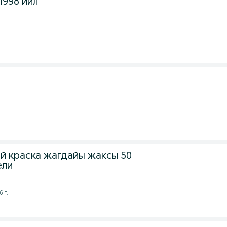
1998 йил
ой краска жагдайы жаксы 50
ели
 г.