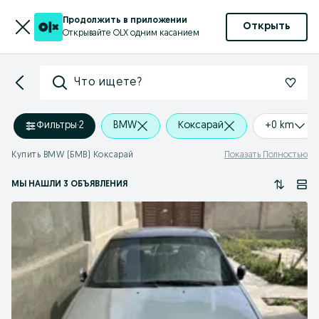
Продолжить в приложении
Открыть
Открывайте OLX одним касанием
Что ищете?
Фильтры
·
2
BMW
Коксарай
+0 km
Купить BMW (БМВ) Коксарай
Показать Полностью
МЫ НАШЛИ 3 ОБЪЯВЛЕНИЯ