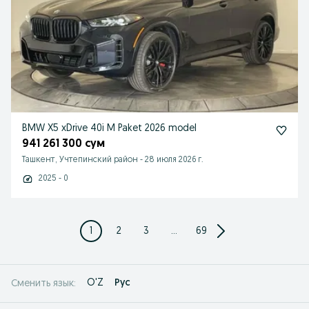
BMW X5 xDrive 40i M Paket 2026 model
941 261 300 сум
Ташкент, Учтепинский район
-
28 июля 2026 г.
2025 - 0
1
2
3
...
69
O'Z
Рус
Сменить язык: