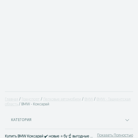
Главная
Транспорт
Легковые автомобили
BMW
BMW - Ташкентская
область
BMW - Коксарай
КАТЕГОРИЯ
Показать Полностью
Купить BMW Коксарай ✔️ новые ⭐ бу ☝ выгодные цены на БМВ найдете ☛ OLX.uz Узбекистан ⭐ Твой автомобиль ждет тебя на OLX.uz Коксарай