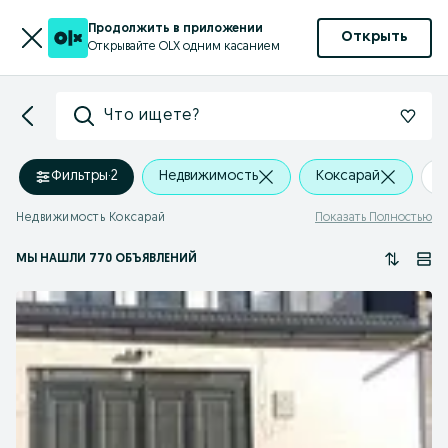
Продолжить в приложении
Открыть
Открывайте OLX одним касанием
Что ищете?
Фильтры
·
2
Недвижимость
Коксарай
+
Недвижимость Коксарай
Показать Полностью
МЫ НАШЛИ 770 ОБЪЯВЛЕНИЙ