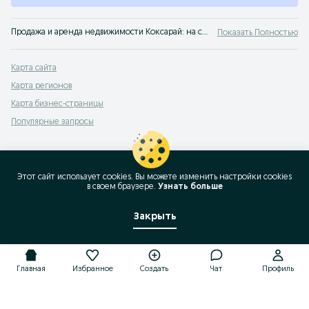
Продажа и аренда недвижимости Коксарай: на сервисе объявлений OLX.uz Коксарай можно выгодно продать или купить недвижимость! OLX знает все о покупке жилья!
Показать Полностью
Карта сайта
Карта регионов
Карта бизнес-страницы
Популярные запросы
Этот сайт использует cookies. Вы можете изменить настройки cookies
в своeм браузере.
Узнать больше
Закрыть
Главная
Избранное
Создать
Чат
Профиль