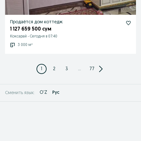
Продаётся дом коттедж
1 127 659 500 сум
Коксарай
-
Сегодня в 07:40
3 000 м²
1
2
3
...
77
O'Z
Рус
Сменить язык: