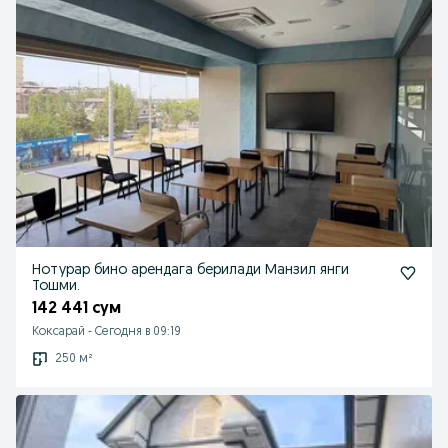
Нотурар бино арендага берилади Манзил янги
Тошми.
142 441 сум
Коксарай
-
Сегодня в 09:19
250 м²