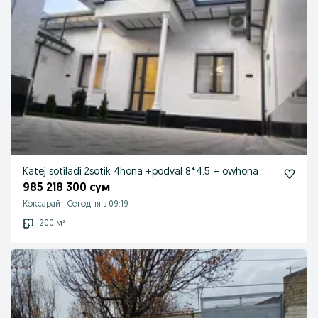
Katej sotiladi 2sotik 4hona +podval 8*4.5 + owhona
985 218 300 сум
Коксарай
-
Сегодня в 09:19
200 м²