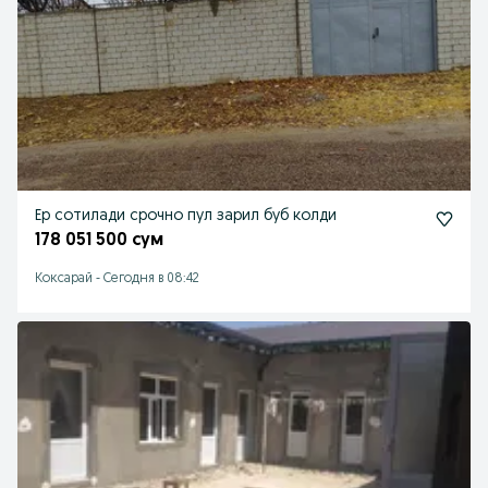
Ер сотилади срочно пул зарил буб колди
178 051 500 сум
Коксарай
-
Сегодня в 08:42