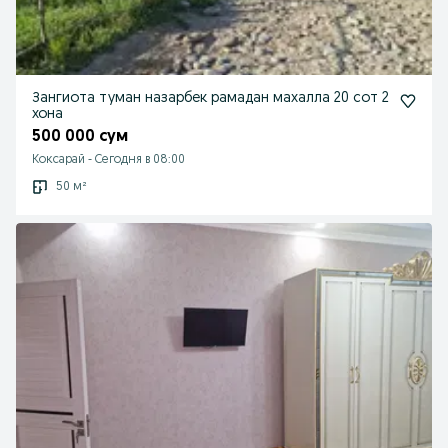
Зангиота туман назарбек рамадан махалла 20 сот 2
хона
500 000 сум
Коксарай
-
Сегодня в 08:00
50 м²