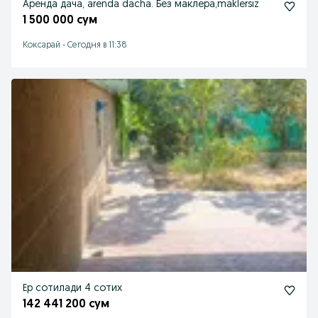
Аренда дача, arenda dacha. Без маклера,maklersiz
1 500 000 сум
Коксарай
-
Сегодня в 11:38
Ер сотилади 4 сотих
142 441 200 сум