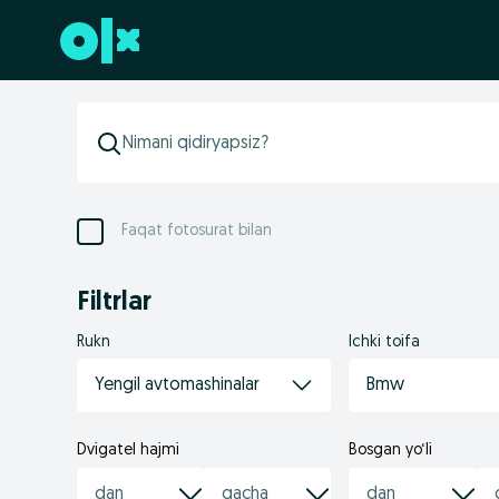
Futerga oʻtish
Faqat fotosurat bilan
Filtrlar
Rukn
Ichki toifa
Yengil avtomashinalar
Bmw
Dvigatel hajmi
Bosgan yo‘li