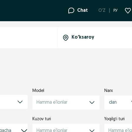
Chat
O'Z
РУ
Model
Narx
Hamma e'lonlar
Kuzov turi
Yoqilg‘i turi
Hamma e'lonlar
Hamma e'lo