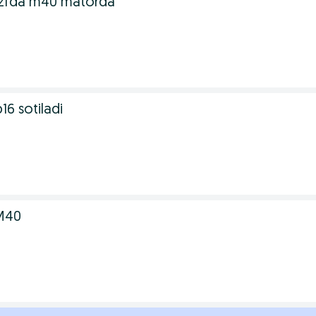
zfda m40 matorda
6 sotiladi
M40