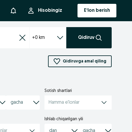
Bildirishnoma
Hisobingiz
E‘lon berish
+0 km
Qidiruv
Qidiruvga amal qiling
Sotish shartlari
Hamma e'lonlar
Ishlab chiqarilgan yili
nlar