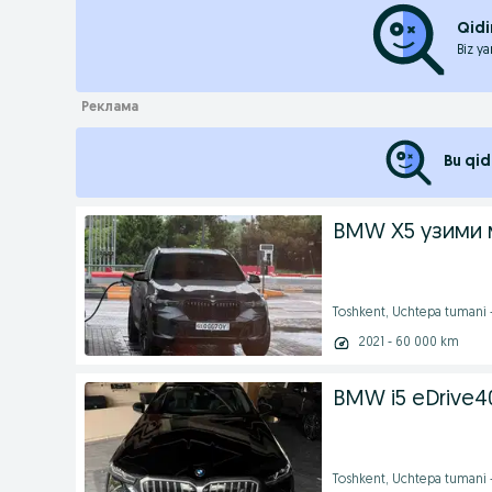
Qidi
Biz ya
Bu qid
BMW X5 узими
Toshkent, Uchtepa tumani 
2021 - 60 000 km
BMW i5 eDrive4
Toshkent, Uchtepa tumani 