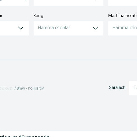
ar
Rang
Mashina holati
Hamma e'lonlar
Hamma e'lo
T
Saralash:
 viloyati
Bmw - Ko'ksaroy