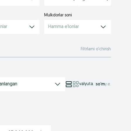
Mulkdorlar soni
nlar
Hamma e'lonlar
Filtrlarni o’chirish
anlangan
valyuta.
:
so’m
у.е.