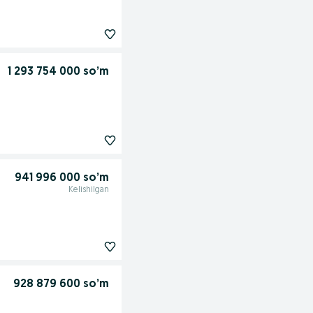
1 293 754 000 so’m
941 996 000 so’m
Kelishilgan
928 879 600 so’m