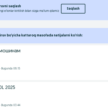
ruvni saqlash
Saqlash
ngi e’lonlar kiritilish bilan sizga ma’lum qilamiz
iruv bo’yicha kattaroq masofada natijalarni ko’rish:
 мошинам
- Bugunda 08:15
0L 2025
- Bugunda 03:44