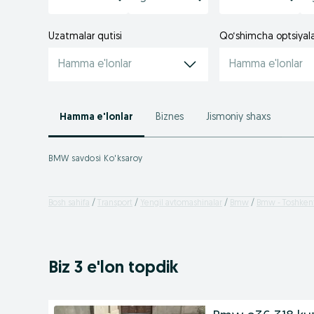
Uzatmalar qutisi
Qo‘shimcha optsiyal
Hamma e'lonlar
Hamma e'lonlar
Hamma e'lonlar
Biznes
Jismoniy shaxs
BMW savdosi Ko'ksaroy
Bosh sahifa
Transport
Yengil avtomashinalar
Bmw
Bmw - Toshkent
Biz 3 e'lon topdik