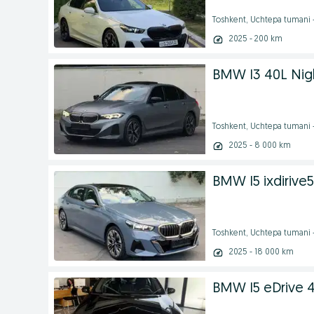
Toshkent, Uchtepa tumani 
2025 - 200 km
BMW I3 40L Nigh
Toshkent, Uchtepa tumani 
2025 - 8 000 km
BMW I5 ixdirive5
Toshkent, Uchtepa tumani 
2025 - 18 000 km
BMW I5 eDrive 