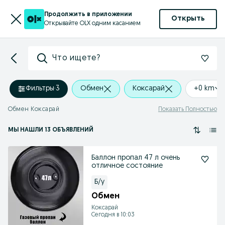
Продолжить в приложении
Открыть
Открывайте OLX одним касанием
Что ищете?
Фильтры
·
3
Обмен
Коксарай
+0 km
Обмен Коксарай
Показать Полностью
МЫ НАШЛИ 13 ОБЪЯВЛЕНИЙ
Баллон пропал 47 л очень
отличное состояние
Б/у
Обмен
Коксарай
Сегодня в 10:03