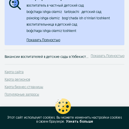
воспитатель в частный детский сад
boģchaga ishga olamiz
tarbiyachi
детский сад
psixolog ishga olamiz
bogʻchada ish oʻrinlari toshkent
воспитательница в детский сад
boģchaga ishga olamiz toshkent
Показать Полностью
Показать Полностью
Вакансии воспитателей в детские сады в Узбекистане ✏️ Множество предложений для воспитателей и нянечек ✔️ Быстрый поиск работы ⮞⮞ OLX.uz
Карта сайта
Карта регионов
Карта бизнес-страницы
Популярные запросы
Этот сайт использует cookies. Вы можете изменить настройки cookies
в своeм браузере.
Узнать больше